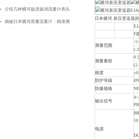
题有哪些？
介绍几种横河旋进旋涡流量计表头
EJ
日本横河 差压变送器
故障及其解决方法
揭秘日本横河质量流量计：精准测
E
量背后的秘密
F
-5
测量范围
(-
0.
测量量程
(2
精度
±0
防护等级
IP
防爆规格
N
4
输出信号
P
B
数
电源
D