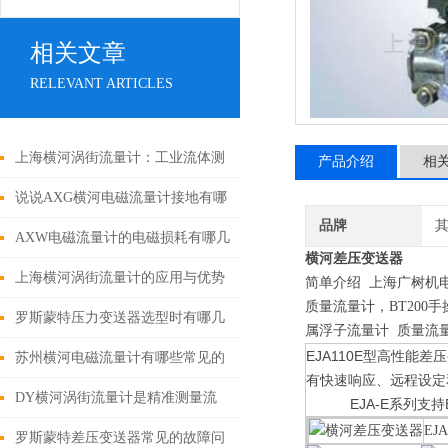
相关文章
RELEVANT ARTICLES
上海横河涡街流量计：工业流体测
产品介绍
相
量的精准守护者
说说AXG横河电磁流量计接地有哪
品牌
些注意事项
AXW电磁流量计的电磁损耗有哪几
横河差压变送器
种形式
上海横河涡街流量计的应用与优势
简单介绍 上海广树机
质量流量计，BT200手操
罗斯蒙特压力变送器选型时有哪几
属浮子流量计 质量流
EJA110E型高性能
点需要注意的地方
苏州横河电磁流量计有哪些常见的
有快速响应、远程设定
故障？解决方法是什么？
DY横河涡街流量计是精准测量流
EJA-E系列支持BRAI
EJ
体的设备
罗斯蒙特差压变送器常见的故障问