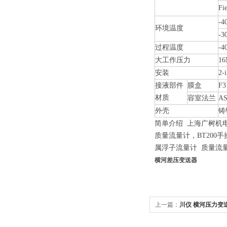
Fi
-4
环境温度
-3
过程温度
-4
大工作压力
16
安装
2
接液部件
膜盒
F
材质
容室法兰
A
外壳
铸
简单介绍 上海广树机
质量流量计，BT200手操
属浮子流量计 质量流
横河差压变送器
上一篇：
川仪 横河压力变