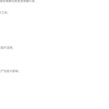
，使得测量结果更加准确可靠。
常工作。
可能不适用。
果产生较大影响。