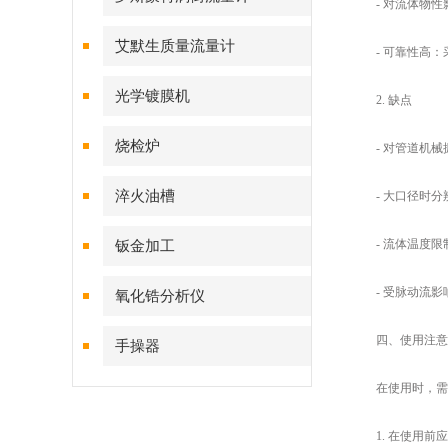
- 对流体物性影
艾默生质量流量计
- 可靠性高：采
光学镀膜机
2. 缺点
烧检炉
- 对管道机械
淬火油槽
- 大口径时分
- 流体温度限制
钣金加工
- 受脉动流影
氧化锆分析仪
四、使用注意
手操器
在使用时，需要
1. 在使用前应