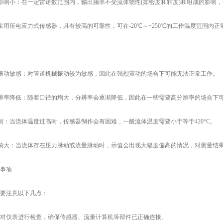
响小：在一定雷诺数范围内，输出频率不受流体物性(如密度和粘度)和组成的影响
用压电应力式传感器，具有较高的可靠性，可在-20℃～+250℃的工作温度范围内正
振动敏感：对管道机械振动较为敏感，因此在强烈震动的场合下可能无法正常工作。
辨率降低：随着口径的增大，分辨率会逐渐降低，因此在一些需要高分辨率的场合下
：当流体温度过高时，传感器制作会有困难，一般流体温度需要小于等于420°C。
响大：当流体存在压力脉动或流量脉动时，示值会出现大幅度偏高的情况，对测量结
事项
注意以下几点：
对仪表进行检查，确保传感器、流量计算机等部件已正确连接。