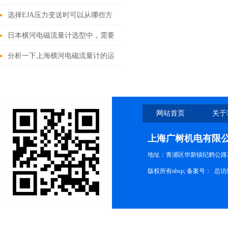
体流量的可靠选择
选择EJA压力变送时可以从哪些方
面考虑
日本横河电磁流量计选型中，需要
注意哪些要素呢？
分析一下上海横河电磁流量计的运
转状况
网站首页
关于
上海广树机电有限
地址：青浦区华新镇纪鹤公路21
版权所有nbsp; 备案号：
总访问