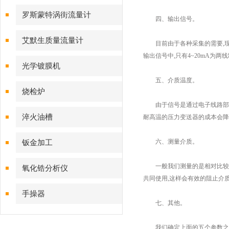
磁流量计
罗斯蒙特涡街流量计
四、输出信号。
艾默生质量流量计
目前由于各种采集的需要,现在市场上
输出信号中,只有4~20mA为
光学镀膜机
五、介质温度。
烧检炉
由于信号是通过电子线路部分转
淬火油槽
耐高温的压力变送器的成本会降
六、测量介质。
钣金加工
一般我们测量的是相对比较清洁
氧化锆分析仪
共同使用,这样会有效的阻止介
手操器
七、其他。
我们确定上面的五个参数之后