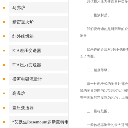
川仪横河压力变送器种类多种
马弗炉
一、接液材质。
精密退火炉
我们要考虑的是所测量的介质,
测量
红外线烘箱
如果你的介质对316不锈钢有
EJA差压变送器
长了寿面。
EJA压力变送器
二、精度等级。
横河电磁流量计
每一种电子式的测量计都会有精
说的测量范围的10%到90%之
高温炉
在中国标的精度就为0.5%，上
差压变送器
三、量程范围。
“艾默生Rosemount罗斯蒙特电
一般传感器测量的最大范围为传感