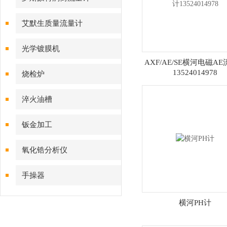
艾默生质量流量计
光学镀膜机
AXF/AE/SE横河电磁A
13524014978
烧检炉
淬火油槽
钣金加工
氧化锆分析仪
手操器
横河PH计