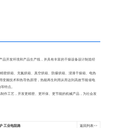
产品开发环境和产品生产线，并具有丰富的干燥设备设计制造经
、精密烘箱、充氮烘箱、真空烘箱、防爆烘箱、浸漆干燥箱、电热
用变频技术和热导热原理，热能再生利用从而达到高效节能省电
确等特点。
品制作工艺，开发更精密、更环保、更节能的机械产品，为社会发
炉 工业电阻路
返回列表>>