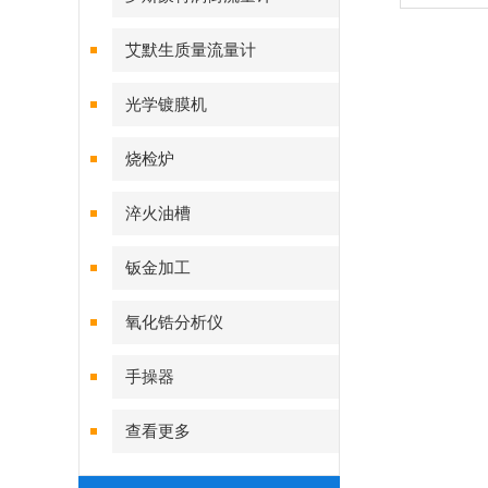
艾默生质量流量计
光学镀膜机
烧检炉
淬火油槽
钣金加工
氧化锆分析仪
手操器
查看更多