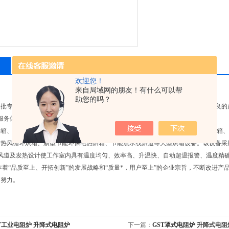
相关产品
留言询价
欢迎您！
来自局域网的朋友！有什么可以帮
助您的吗？
一批专业的生产和管理人员，精良的产品试验设备、检测仪器和加工设备，拥有优良的
服务体系。承诺所有产品保修一年，终身维修。
烘箱
、烤箱、电烘箱、电热烘箱、恒温烘箱、电焊条
烘箱
、履带式烘箱 可编程烘烤箱
、热风循环烘箱、新型节能环保电热烘箱、节能流水线烘道等大型烘箱设备。该设备采
的风道及发热设计使工作室内具有温度均匀、效率高、升温快、自动超温报警、温度精
“品质至上、开拓创新”的发展战略和“质量*，用户至上”的企业宗旨，不断改进产
的努力。
T工业电阻炉 升降式电阻炉
下一篇：
GST罩式电阻炉 升降式电阻