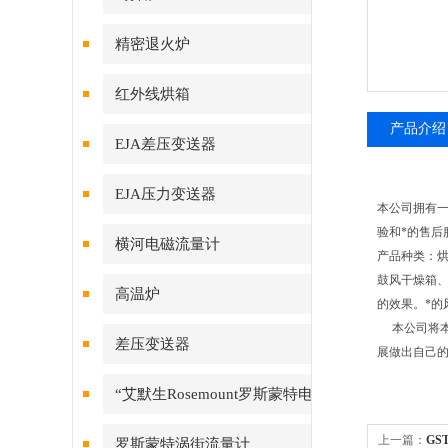
精密退火炉
红外线烘箱
产品介绍
EJA差压变送器
EJA压力变送器
本公司拥有
验和*的售后
横河电磁流量计
产品种类：
鼓风
干燥箱
高温炉
的效果。*
本公司将本着
差压变送器
展做出自己
“艾默生Rosemount罗斯蒙特电
磁流量计
上一篇：
GS
罗斯蒙特涡街流量计