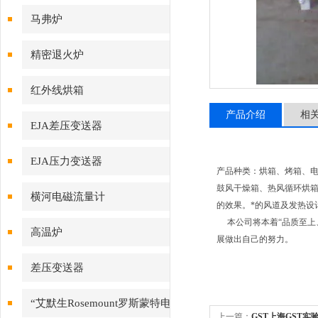
马弗炉
精密退火炉
红外线烘箱
产品介绍
相
EJA差压变送器
EJA压力变送器
产品种类：
烘箱
、烤箱、
鼓风
干燥箱
、热风循环烘
横河电磁流量计
的效果。*的风道及发热设
本公司将本着“品质至上、
高温炉
展做出自己的努力。
差压变送器
“艾默生Rosemount罗斯蒙特电
上一篇：
GST上海GST实