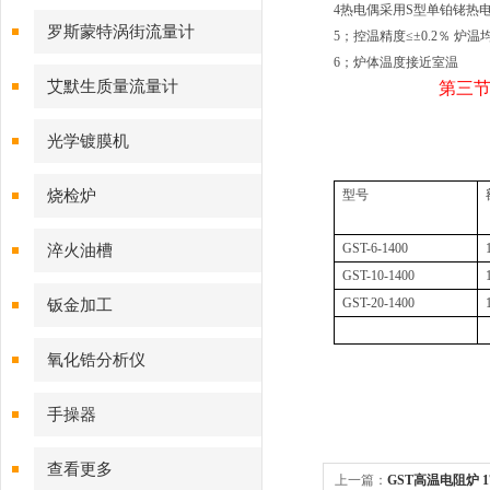
4热电偶采用S型单铂铑热
磁流量计
罗斯蒙特涡街流量计
5；控温精度≤±0.2％
炉温均
6；炉体温度接近室温
艾默生质量流量计
第三
光学镀膜机
烧检炉
型号
GST-6-1400
淬火油槽
GST-10-1400
GST-20-1400
钣金加工
氧化锆分析仪
手操器
查看更多
上一篇：
GST高温电阻炉 