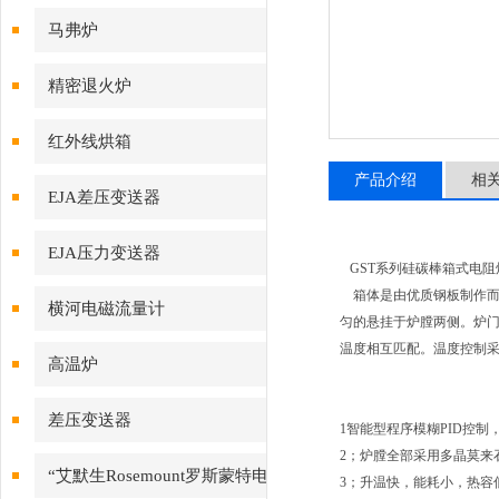
马弗炉
精密退火炉
红外线烘箱
产品介绍
相
EJA差压变送器
EJA压力变送器
GST
系列硅碳棒箱式电阻
箱体是由优质钢板制作
横河电磁流量计
匀的悬挂于炉膛两侧。炉
温度相互匹配。温度控制
高温炉
差压变送器
1智能型程序模糊PID控
2；炉膛全部采用多晶莫来
“艾默生Rosemount罗斯蒙特电
3；升温快，能耗小，热容