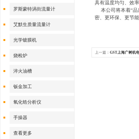
具有温度均匀、效
磁流量计
罗斯蒙特涡街流量计
本公司将本着“品质
密、更环保、更节
艾默生质量流量计
光学镀膜机
上一篇：
GST上海广树机电
烧检炉
淬火油槽
钣金加工
氧化锆分析仪
手操器
查看更多