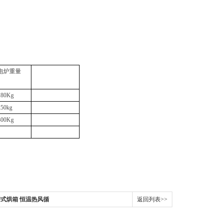
电炉重量
180Kg
250kg
300Kg
带式烘箱 恒温热风循
返回列表>>