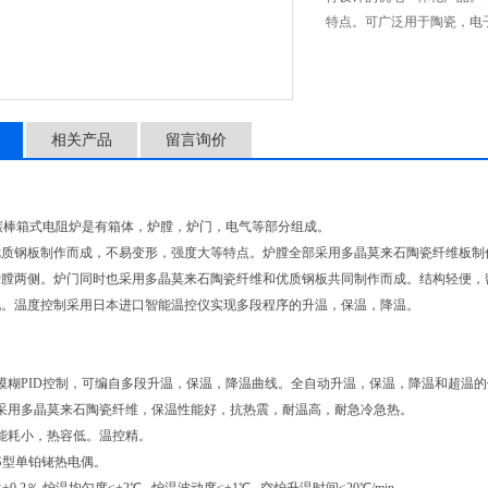
特点。可广泛用于陶瓷，电
制和开发。
相关产品
留言询价
碳棒箱式电阻炉是有箱体，炉膛，炉门，电气等部分组成。
优质钢板制作而成，不易变形，强度大等特点。炉膛全部采用多晶莫来石陶瓷纤维板制
炉膛两侧。炉门同时也采用多晶莫来石陶瓷纤维和优质钢板共同制作而成。结构轻便，
配。温度控制采用日本进口智能温控仪实现多段程序的升温，保温，降温。
模糊PID控制，可编自多段升温，保温，降温曲线。全自动升温，保温，降温和超温
部采用多晶莫来石陶瓷纤维，保温性能好，抗热震，耐温高，耐急冷急热。
能耗小，热容低。温控精。
S型单铂铑热电偶。