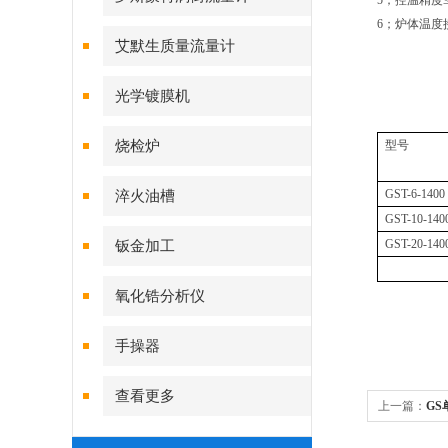
5；控温精度≤
6；炉体温度
艾默生质量流量计
光学镀膜机
烧检炉
型号
GST-6-1400
淬火油槽
GST-10-140
GST-20-140
钣金加工
氧化锆分析仪
手操器
查看更多
上一篇：
GS
箱