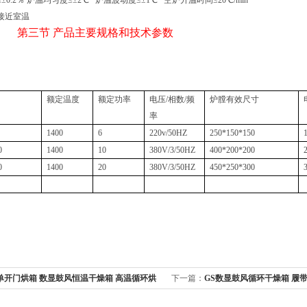
±0.2％
炉温均匀度≤±2℃
炉温波动度≤±1℃
空炉升温时间≤20℃/min
接近室温
第三节
产品主要规格和技术参数
额定温度
额定功率
电压/相数/频
炉膛有效尺寸
率
1400
6
220v/50HZ
250*150*150
0
1400
10
380V/3/50HZ
400*200*200
0
1400
20
380V/3/50HZ
450*250*300
单开门烘箱 数显鼓风恒温干燥箱 高温循环烘
下一篇：
GS数显鼓风循环干燥箱 履
环烘箱