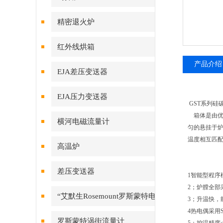
精密退火炉
红外线烘箱
产品介绍
EJA差压变送器
EJA压力变送器
GST系列硅
箱体是由
横河电磁流量计
匀的悬挂于
温度相互匹
高温炉
差压变送器
1智能型程序
2；炉膛全
“艾默生Rosemount罗斯蒙特电
3；升温快，
4热电偶采用
磁流量计
罗斯蒙特涡街流量计