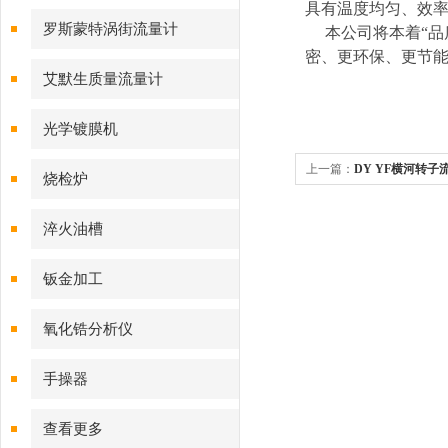
具有温度均匀、效
磁流量计
罗斯蒙特涡街流量计
本公司将本着“品质
密、更环保、更节
艾默生质量流量计
光学镀膜机
上一篇：
DY YF横河转子
烧检炉
淬火油槽
钣金加工
氧化锆分析仪
手操器
查看更多