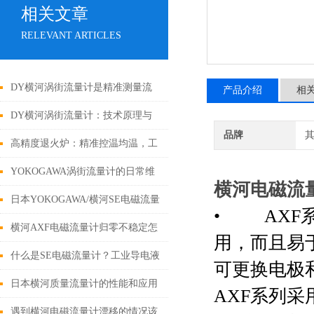
相关文章
RELEVANT ARTICLES
DY横河涡街流量计是精准测量流
产品介绍
相
体的设备
DY横河涡街流量计：技术原理与
品牌
性能优势
高精度退火炉：精准控温均温，工
业材料热处理核心设备
YOKOGAWA涡街流量计的日常维
横河电磁流
护与定期校准指南
日本YOKOGAWA/横河SE电磁流量
•
AXF
计的特点！
横河AXF电磁流量计归零不稳定怎
用，而且易
么办?
什么是SE电磁流量计？工业导电液
可更换电极
体流量测量仪表
日本横河质量流量计的性能和应用
AXF
系列采
前景
遇到横河电磁流量计漂移的情况该