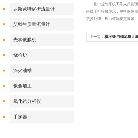
集中控制系统工作人员发现某
磁流量计
罗斯蒙特涡街流量计
险端子灯报警显示，更换保险后
更换处理，压力值能稳定显示。
艾默生质量流量计
上一篇：
横河SE电磁流量计
光学镀膜机
烧检炉
淬火油槽
钣金加工
氧化锆分析仪
手操器