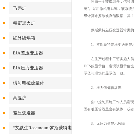
它由一个转换组件，信号调理
马弗炉
统”。采用微机电系统，该系统
级计算来擦除或存储数据。其主
精密退火炉
罗斯蒙特差压变送器常见的故
红外线烘箱
1、罗斯蒙特差压变送器显示
EJA差压变送器
在生产过程中工艺实施人员发
DCS的显示值，发现该显示值
EJA压力变送器
示值与现场的显示值一致。
横河电磁流量计
2、压力值偏低故障
高温炉
集中控制系统工作人员发现压
因有引压管线里含有液体，或者
差压变送器
3、无压力值显示故障
“艾默生Rosemount罗斯蒙特电