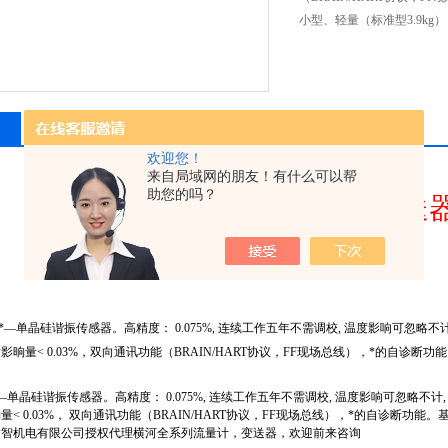
小型、轻量（标准型3.9kg）
相关产品
留言询价
欢迎您！
来自局域网的朋友！有什么可以帮
助您的吗？
横河
EJA
变送
*
—
单晶硅谐振传感器。高精度：
0.075%,
连续工作五年不需调校
,
温度影响可忽略不
后影晌量
< 0.03%
，
双向通讯功能（
BRAIN/HART
协议，
FF
现场总线），*的自诊断功
）
—
单晶硅谐振传感器。高精度：
0.075%,
连续工作五年不需调校
,
温度影响可忽略不计
晌量
< 0.03%
，
双向通讯功能（
BRAIN/HART
协议，
FF
现场总线），*的自诊断功能。
横智机电有限公司授权代理横河全系列流量计，变送器，欢迎前来咨询