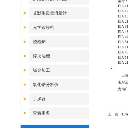
型号
EJA 1
EJA 1
艾默生质量流量计
EJA 1
EJA 2
EJA 3
光学镀膜机
EJA 4
EJA 4
烧检炉
EJA 5
EJA 1
EJA 4
淬火油槽
EJA 1
EJA 2
•
钣金加工
上海
韦尔全
氧化锆分析仪
力为广
手操器
查看更多
上一篇：
EJ