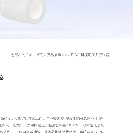
您现在的位置：
首页
>
产品展示
> > > EJA广树横河压力变送器
器
度： 0.075%, 连续工作五年不需调校, 温度影响可忽略不计, 静
晌：连续10万次单向过压实验后影晌量< 0.03%， 双向通讯功能
FF现场总线），*的自诊断功能。基本品接液膜片材质：哈氏合金C-276