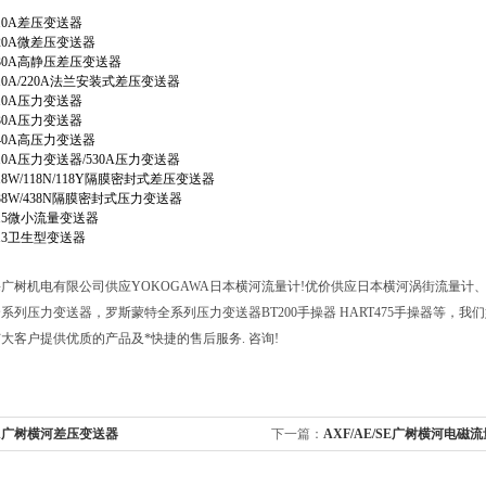
：
10A
差压变送器
20A
微差压变送器
30A
高静压差压变送器
10A/220A
法兰安装式差压变送器
10A
压力变送器
30A
压力变送器
40A
高压力变送器
10A
压力变送器
/530A
压力变送器
18W/118N/118Y
隔膜密封式差压变送器
38W/438N
隔膜密封式压力变送器
15
微小流量变送器
13
卫生型变送器
广树机电有限公司供应YOKOGAWA日本横河流量计!优价供应日本横河涡街流量计
系列压力变送器，罗斯蒙特全系列压力变送器BT200手操器 HART475手操器等，我
大客户提供优质的产品及*快捷的售后服务. 咨询!
A广树横河差压变送器
下一篇：
AXF/AE/SE广树横河电磁