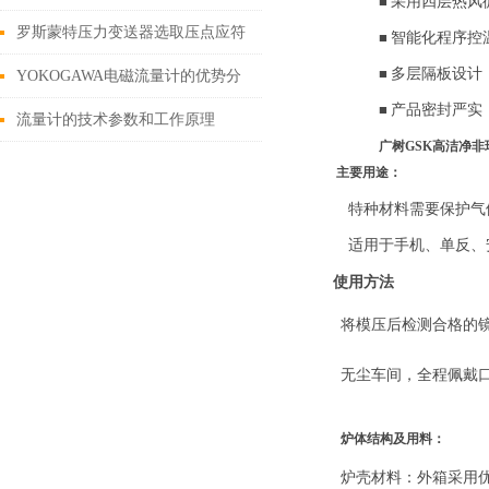
■
采用四层热风
长设备使用寿命
罗斯蒙特压力变送器选取压点应符
■
智能化程序控
■
多层隔板设计
合哪几个规定
YOKOGAWA电磁流量计的优势分
■
产品密封严实
析一下
流量计的技术参数和工作原理
广树GSK高洁净
主要用途
：
特
种材料需要保护气
适用于手机、单反
、
使用方法
将模压后检测合格的
无尘车间，全程佩戴
炉体结构及用料
：
炉壳材料：外箱采用