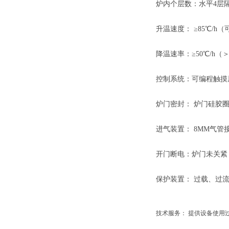
炉内个层数：水平
4层
升温速度：
≥85℃/h
降温速率：
≥
50℃/h（
控制系统：可编程
触摸
炉门密封：
炉门硅胶圈
进气装置：
8MM气管
开门断电：炉门未关紧
保护装置：
过载、过流
技术服务：
提供设备使用