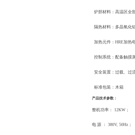
炉胆材料：
高温区全
隔热材料：多晶氧化
加热元件：
HRE加
控制系统：配备触摸
安全装置：过载、过
标准包装：木箱
产品技术参数
：
整机功率：
1
2
KW；
电
源
： 380V, 50Hz；