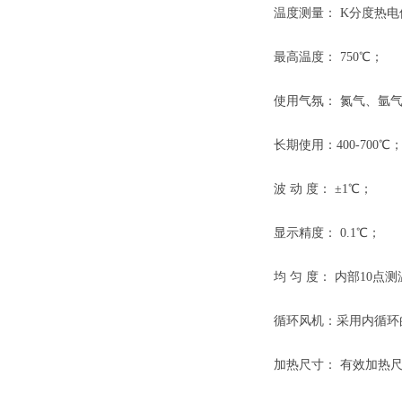
温度测量：
K分度热电
最高温度
：
7
5
0℃；
使用气氛：
氮气、氩气
长期使用：
400-700℃
波
动 度： ±1℃；
显示精度：
0.1℃；
均
匀 度： 内部
10点测
循环风机：采用内循环
加热尺寸：
有效加热