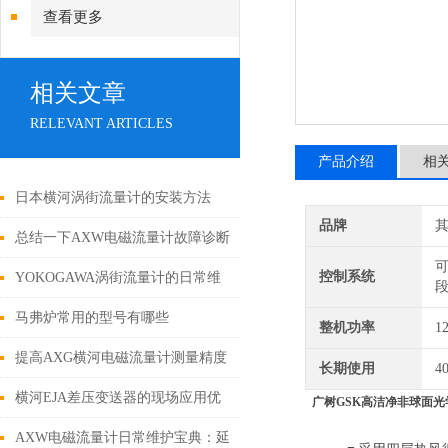
炉
查看更多
相关文章
RELEVANT ARTICLES
产品介绍
相
日本横河涡街流量计的安装方法
品牌
总结一下AXW电磁流量计故障诊断
可
及处理方法
控制系统
YOKOGAWA涡街流量计的日常维
护与定期校准指南
马弗炉常用的型号有哪些
整机功率
1
提高AXG横河电磁流量计测量精度
长期使用
4
的10个实用技巧
横河EJA差压变送器的现场应用优
广树GSK高洁净非球面
势!
AXW电磁流量计日常维护宝典：延