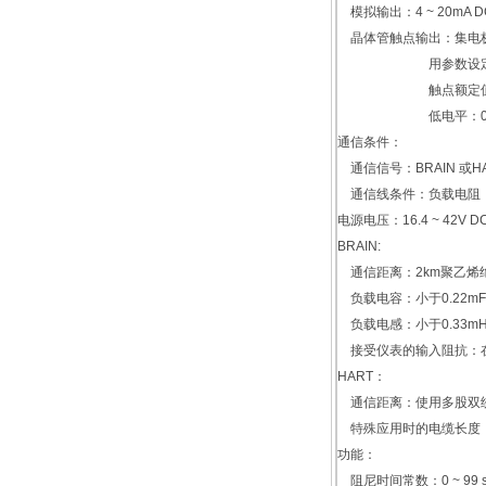
模拟输出：4 ~ 20mA 
晶体管触点输出：集电
用参数设定来选择
触点额定值：30V 
低电平：0 ~ 2
通信条件：
通信信号：BRAIN 或HA
通信线条件：负载电阻： 2
电源电压：16.4 ~ 42V
BRAIN:
通信距离：2km聚乙烯绝
负载电容：小于0.22m
负载电感：小于0.33m
接受仪表的输入阻抗：在2.
HART：
通信距离：使用多股双绞电
特殊应用时的电缆长度：
功能：
阻尼时间常数：0 ~ 99 s