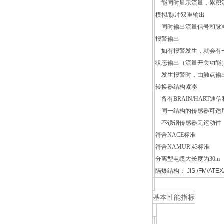
能同时显示流量，累积
模拟/脉冲双重输出
同时输出流量信号和脉
报警输出
如有报警发生，就会有
状态输出（流量开关功能
发生报警时，由触点输出
转换器结构紧凑
备有BRAIN/HART通
同一结构的传感器可适
不锈钢传感器无运动件
符合NACE标准
符合NAMUR 43标准
分离型电缆大长度为30m
隔爆结构： JIS /FM/ATE
基本性能指标