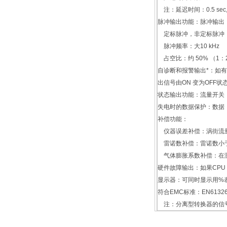
注：延迟时间：0.5 sec
脉冲输出功能：脉冲输出
定标脉冲，非定标脉冲，
脉冲频率：大10 kHz
占空比：约 50% （1：2
自诊断和报警输出*：如
出信号由ON 变为OFF状
状态输出功能：流量开关
失电时的数据保护：数据
补偿功能：
仪器误差补偿：涡街流量
雷诺数补偿：雷诺数小于
气体膨胀系数补偿：在测量
硬件故障输出：如果CPU
显示器：可同时显示用%
符合EMC标准：EN61326 
注：分离型转换器的信号电