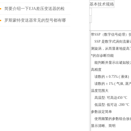
基本技术规格
点需要注意的地方
简要介绍一下EJA差压变送器的检
验方法
罗斯蒙特变送器常见的型号都有哪
些？
带SSP（数字信号处理）
SSP 是数字式涡街流
测旋涡，从而显著地提高
*的自诊断功能
能判断并显示出诸如较大
高精度
读数的 ± 0.75% ( 液体)
读数的 ± 1% ( 气体, 蒸汽
温度范围大
高温型: 可高达450 °C
低温型: 低可达 -200 °C
参数设定简单
使用频繁的参数组合放在
显示清晰、简明