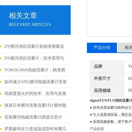
相关文章
RELEVANT ARTICLES
DY横河涡街流量计是精准测量流
产品介绍
相
体的设备
DY横河涡街流量计：技术原理与
品牌
Y
性能优势
YOKOGAWA电磁流量计：精准测
外形尺寸
6
量背后的科学奥秘？
如何减少AXG横河电磁流量计安装
应用领域
环
过程中存在隐患的可能
高精度退火炉的技术、应用与发展
digitalYEWFLO涡街流量
谈谈日本横河质量流量计计量性能
● 具有自我诊断功能和自
● 引入温度感应器，测定
的影响因素及解决方法
安装横河电磁流量计因该注意什
● 采用高频参数，便于客
么？
罗斯蒙特压力变送器选型时有哪几
产品信息