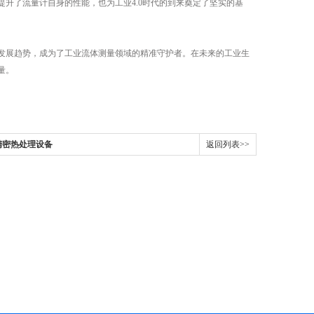
升了流量计自身的性能，也为工业4.0时代的到来奠定了坚实的基
展趋势，成为了工业流体测量领域的精准守护者。在未来的工业生
量。
精密热处理设备
返回列表>>