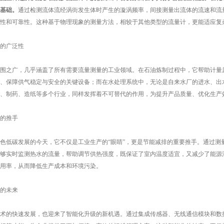
基础。
通过检测流体流经涡街发生体时产生的漩涡频率，间接测量出流体的流速和流
性和可靠性。这种基于物理现象的测量方法，相较于其他类型的流量计，更能适应复
的广泛性
之广，几乎涵盖了所有需要流量测量的工业领域。在石油炼制过程中，它帮助计量原
、保障供气稳定与安全的关键设备；而在水处理系统中，无论是自来水厂的进水、出
、制药、造纸等多个行业，同样发挥着不可替代的作用，为提升产品质量、优化生产
的推手
低碳发展的今天，它不仅是工业生产的“眼睛”，更是节能减排的重要推手。通过测
够实时监测热水的流量，帮助调节供热强度，既保证了室内温度适宜，又减少了能源
用率，从而降低生产成本和环境污染。
的未来
的快速发展，也迎来了智能化升级的新机遇。通过集成传感器、无线通信模块和数据