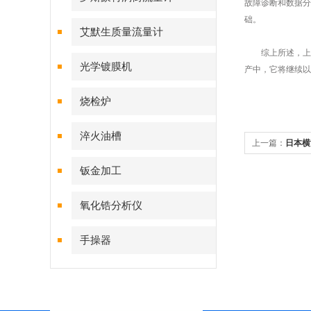
故障诊断和数据分
础。
艾默生质量流量计
综上所述，上海
光学镀膜机
产中，它将继续以
烧检炉
淬火油槽
上一篇：
日本横
钣金加工
氧化锆分析仪
手操器