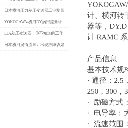
YOKOG
性能优势
日本横河压力差压变送器工业测量
计、横河转子
的精密设备
YOKOGAWA/横河DY涡街流量计
器等，DY,D
安装注意事项!
EJA差压变送器：你不知道的工作
计 RAMC
原理！
日本横河涡街流量计出现故障该如
何取舍
产品信息
基本技术规
·
通径：2.5，
250，300，3
· 励磁方式
· 电导率：大于 
· 流速范围：0 