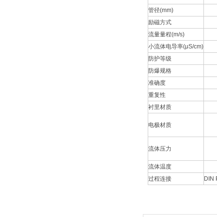
管径
(mm)
励磁方式
流量量程
(m/s)
小流体电导率
(μS/cm)
防护等级
防爆规格
准确度
重复性
衬里材质
电极材质
流体压力
流体温度
过程连接
DIN 