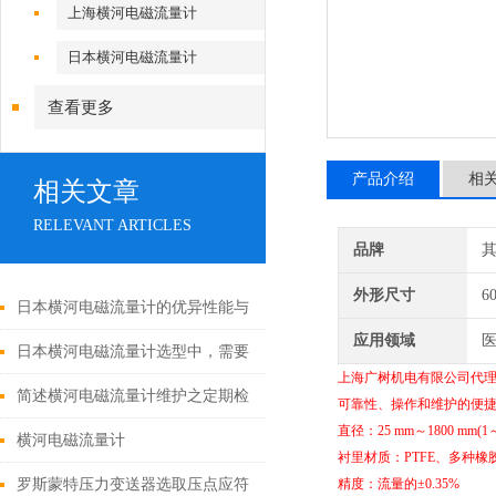
上海横河电磁流量计
日本横河电磁流量计
查看更多
产品介绍
相
相关文章
RELEVANT ARTICLES
品牌
外形尺寸
6
日本横河电磁流量计的优异性能与
应用领域
医
广泛应用
日本横河电磁流量计选型中，需要
上海广树机电有限公司代理
注意哪些要素呢？
简述横河电磁流量计维护之定期检
可靠性、操作和维护的便捷
直径：25 mm～1800 mm(1
查传感器电性能
横河电磁流量计
衬里材质：PTFE、多种橡
罗斯蒙特压力变送器选取压点应符
精度：流量的±0.35%