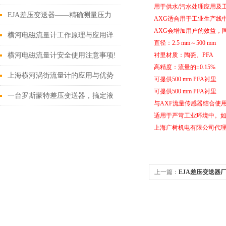
用于供水/污水处理应用及
合哪几个规定
EJA差压变送器——精确测量压力
AXG适合用于工业生产线
AXG会增加用户的效益，
的神器
横河电磁流量计工作原理与应用详
直径：2.5 mm～500 mm
解
横河电磁流量计安全使用注意事项!
衬里材质：陶瓷、PFA
高精度：流量的±0.15%
上海横河涡街流量计的应用与优势
可提供500 mm PFA衬里
可提供500 mm PFA衬里
一台罗斯蒙特差压变送器，搞定液
与AXF流量传感器结合使
位、流量、压力监测
适用于严苛工业环境中。如石
上海广树机电有限公司代理
上一篇：
EJA差压变送器