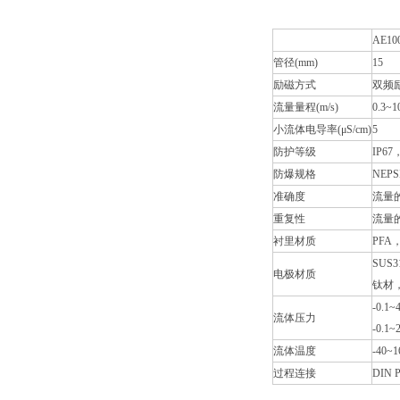
AE10
管径(mm)
15
励磁方式
双频
流量量程(m/s)
0.3~1
小流体电导率(μS/cm)
5
防护等级
IP67
防爆规格
NEPS
准确度
流量的
重复性
流量的0
衬里材质
PFA
SUS
电极材质
钛材，
-0.1
流体压力
-0.1
流体温度
-40~
过程连接
DIN 