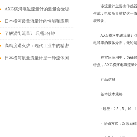
该流量计主要由传感器和
怎么产生的？
AXG横河电磁流量计的测量会受哪
生成；电极负责捕捉这一
些因素的影响
表设备。
日本横河质量流量计的性能和应用
前景
了解涡街流量计:只需3分钟
AXG横河电磁流量计优
电导率的液体介质，无论
高精度退火炉：现代工业中的精密
热处理设备
在实际应用中，为确保测
日本横河质量流量计是一种流体测
特点，AXG横河电磁流量
量工具
产品信息
基本技术规格
· 通径：2.5，5，10，15，
· 励磁方式：双频励磁