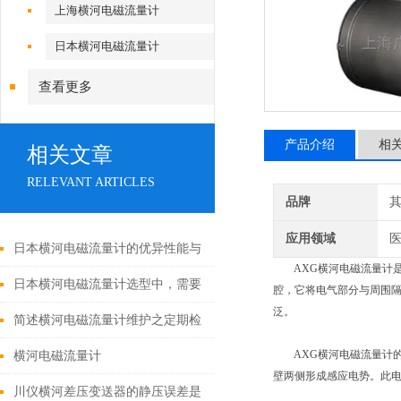
上海横河电磁流量计
日本横河电磁流量计
查看更多
产品介绍
相
相关文章
RELEVANT ARTICLES
品牌
应用领域
医
日本横河电磁流量计的优异性能与
AXG横河电磁流量计是横
广泛应用
日本横河电磁流量计选型中，需要
腔，它将电气部分与周围隔
泛。
注意哪些要素呢？
简述横河电磁流量计维护之定期检
查传感器电性能
AXG横河电磁流量计的
横河电磁流量计
壁两侧形成感应电势。此
川仪横河差压变送器的静压误差是