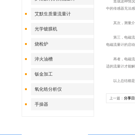
造成这种情况一
中的传感器无法感
艾默生质量流量计
其次，测量介质
光学镀膜机
第三，电磁流量
烧检炉
电磁流量计的启动
淬火油槽
再者，电磁流量
适的流量计才能解
钣金加工
以上总结都是法
氧化锆分析仪
上一篇：
分享日
手操器