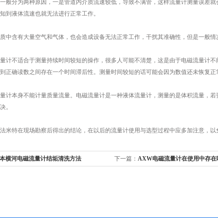
般分为两种原因，一是管道内介质流速较低，导致不满管，这样流量计测量误差就会
知到液体流速也就无法进行正常工作。
中含有大量空气和气体，也会造成设备无法正常工作，干扰其准确性，但是一般情
计不适合于测量持续时间较短的操作，很多人可能不清楚，这是由于电磁流量计不能
到正确读数之间存在一个时间滞后性。测量时间较短的话可能会因为数值还未恢复正
计本身不能计量质量流量。电磁流量计是一种液体流量计，测量的是体积流量，若要
决。
米特在现场勘察后得出的结论，在以后的流量计使用与选型过程中应多加注意，以
本横河电磁流量计结垢清洗方法
下一篇：
AXW电磁流量计在使用中存在