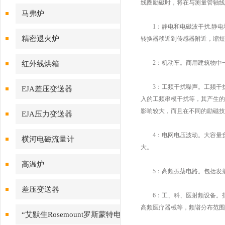
线圈励磁时，将在与测量管轴线
马弗炉
1：静电和电磁波干扰.静电
精密退火炉
转换器移近到传感器附近，缩短
2：机动车。商用建筑物中一
红外线烘箱
3：工频干扰噪声。工频干扰
EJA差压变送器
入的工频串模干扰等，其产生的
影响较大，而且在不同的励磁技
EJA压力变送器
4：电网电压波动。大容量负
横河电磁流量计
大。
高温炉
5：高频振荡电路。包括发射
差压变送器
6：工、科、医射频设备。指医
高频医疗器械等，频谱分布范围
“艾默生Rosemount罗斯蒙特电