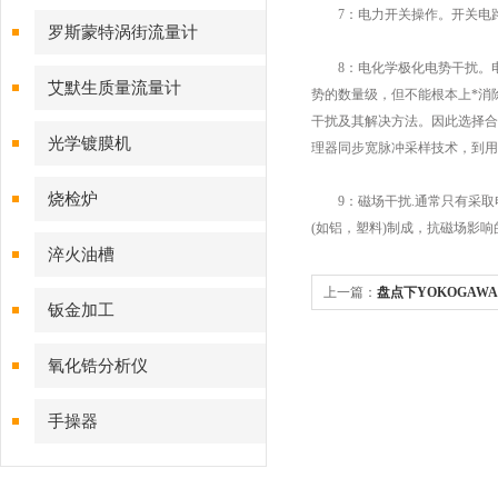
7：电力开关操作。开关电路
磁流量计
罗斯蒙特涡街流量计
8：电化学极化电势干扰。电
艾默生质量流量计
势的数量级，但不能根本上*消
干扰及其解决方法。因此选择合
光学镀膜机
理器同步宽脉冲采样技术，到用
烧检炉
9：磁场干扰.通常只有采取
(如铝，塑料)制成，抗磁场影
淬火油槽
上一篇：
盘点下YOKOGA
钣金加工
氧化锆分析仪
手操器