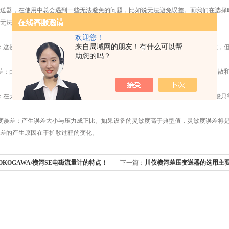
器，在使用中总会遇到一些无法避免的问题，比如说无法避免误差。而我们在选择时
无法避免的误差：
欢迎您！
来自局域网的朋友！有什么可以帮
这是一个对初始误差影响较小的因素，该误差的产生原因在于硅片的物理非线性，但
助您的吗？
：由于罗斯蒙特压力变送器在整个压力范围内垂直偏移保持恒定，因此变换器扩散和
在大多数情形中，滞后误差*可以忽略不计，因为硅片具有很高的机械刚度。一般只
误差：产生误差大小与压力成正比。如果设备的灵敏度高于典型值，灵敏度误差将是
差的产生原因在于扩散过程的变化。
OKOGAWA/横河SE电磁流量计的特点！
下一篇：
川仪横河差压变送器的选用主
考虑