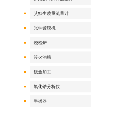
艾默生质量流量计
光学镀膜机
烧检炉
淬火油槽
钣金加工
氧化锆分析仪
手操器