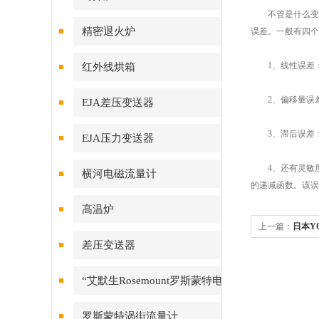
不管是什么变送
精密退火炉
误差。一般有四个
1、线性误差：
红外线烘箱
2、偏移量误差
EJA差压变送器
3、滞后误差：
EJA压力变送器
4、还有灵敏度
横河电磁流量计
的递减函数。该误
高温炉
上一篇：
日本Y
差压变送器
“艾默生Rosemount罗斯蒙特电
磁流量计
罗斯蒙特涡街流量计