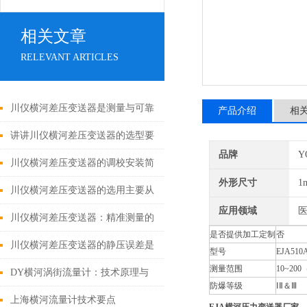
相关文章
RELEVANT ARTICLES
川仪横河差压变送器是测量与可靠
产品介绍
相
监控的设备
讲讲川仪横河差压变送器的选型要
品牌
Y
点有哪几点
川仪横河差压变送器的调校安装简
外形尺寸
1
单说明一下
川仪横河差压变送器的选用主要从
应用领域
医
哪几个角度去考虑
川仪横河差压变送器：精准测量的
是否提供加工定制
否
工业变送器
川仪横河差压变送器的静压误差是
型号
EJA510A
测量范围
10~200
怎么产生的？
DY横河涡街流量计：技术原理与
防爆等级
ⅠⅡ＆Ⅲ
性能优势
上海横河流量计技术要点