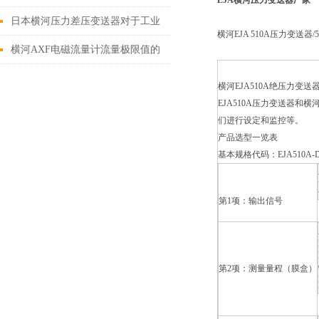
EJA横河压力变送器厂家
日本横河压力差压变送器对于工业
横河EJA 510A压力变送器
生产中有着重要的意义
横河AXF电磁流量计流量极限值的
设置!
横河EJA510A绝压力变
EJA510A压力变送器和横河
们进行设定和监控等。
产品选型一览表
基本规格代码：EJA510A-D
第1项：输出信号
第2项：测量量程（膜盒）